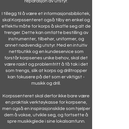
reparasjon av utstyr.
I tillegg til å være et informasjonsbibliotek,
skal Korpssenteret også tilby en enkel og
effektiv måte for korps å skaffe seg alt de
trenger. Dette kan omfatte bestilling av
instrumenter, tilbehør, uniformer, og
annet nødvendig utstyr. Med en intuitiv
nettbutikk og en kundeservice som
forstår korpsenes unike behov, skal det
være raskt og problemfritt å få tak i det
som trengs, slik at korps og drilltropper
kan fokusere på det som er viktigst -
musikk og drill.
Korpssenteret skal derfor ikke bare være
en praktisk verktøykasse for korpsene,
men også en inspirasjonskilde som hjelper
dem å vokse, utvikle seg, og fortsette å
spre musikkglede i sine lokalsamfunn.