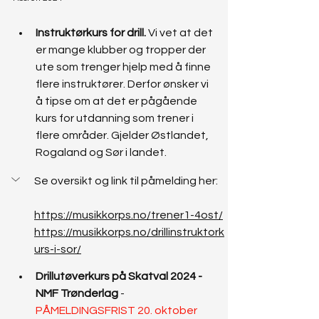
Instruktørkurs for drill. 
Vi vet at det 
er mange klubber og tropper der 
ute som trenger hjelp med å finne 
flere instruktører. Derfor ønsker vi 
å tipse om at det er pågående 
kurs for utdanning som trener i 
flere områder. Gjelder Østlandet, 
Rogaland og Sør i landet. 
Se oversikt og link til påmelding her: 
https://musikkorps.no/trener1-4ost/
https://musikkorps.no/drillinstruktork
urs-i-sor/
Drillutøverkurs på Skatval 2024 - 
NMF Trønderlag
 - 
PÅMELDINGSFRIST 20. oktober