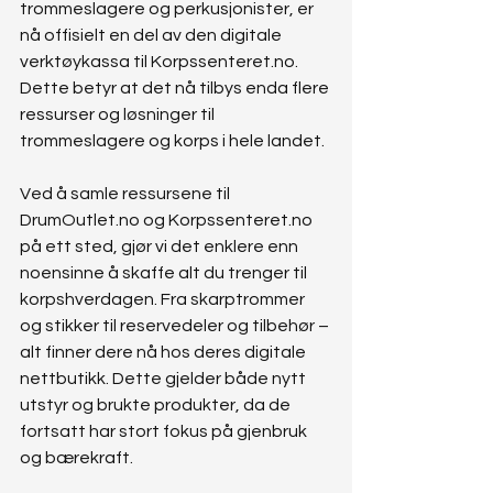
trommeslagere og perkusjonister, er 
nå offisielt en del av den digitale 
verktøykassa til 
Korpssenteret.no
. 
Dette betyr at det nå tilbys enda flere 
ressurser og løsninger til 
trommeslagere og korps i hele landet.
Ved å samle ressursene til 
DrumOutlet.no
 og 
Korpssenteret.no
på ett sted, gjør vi det enklere enn 
noensinne å skaffe alt du trenger til 
korpshverdagen. Fra skarptrommer 
og stikker til reservedeler og tilbehør – 
alt finner dere nå hos deres digitale 
nettbutikk. Dette gjelder både nytt 
utstyr og brukte produkter, da de 
fortsatt har stort fokus på gjenbruk 
og bærekraft.